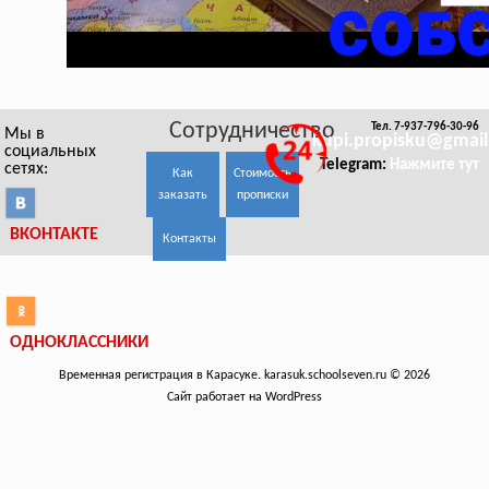
Сотрудничество
Тел. 7-937-796-30-96
Мы в
kupi.propisku@gmai
социальных
Telegram:
Нажмите тут
сетях:
Как
Стоимость
заказать
прописки
ВКОНТАКТЕ
Контакты
ОДНОКЛАССНИКИ
Временная регистрация в Карасуке. karasuk.schoolseven.ru © 2026
Сайт работает на WordPress