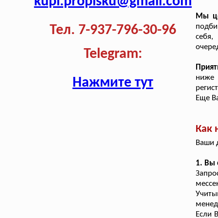
kupi.propisku@gmail.com
Мы ц
подби
Тел. 7-937-796-30-96
себя,
очере
Telegram:
Прият
ниже 
Нажмите тут
регис
Еще В
Как 
Ваши 
1. Вы
Запр
мессе
Учиты
менед
Если 