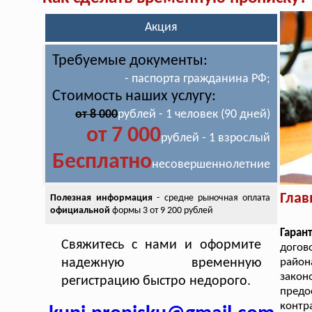
Акция
Требуемые документы:
- паспорта гражданина РФ;
Стоимость наших услугу:
от 8 000
рублей - 1 человек (90 дней)
от 7 000
рублей - 1 взрослый
Бесплатно
несовершеннолетние
Глав
Полезная информация
- средне рыночная оплата
официальной
формы 3 от 9 200 рублей
Гаран
Свяжитесь с нами и оформите
догов
надежную временную
район
зако
регистрацию быстро недорого.
пред
контр