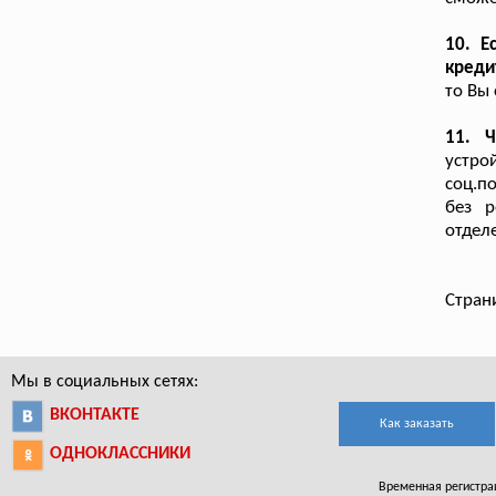
10. Е
креди
то Вы
11. Ч
устр
соц.по
без р
отдел
Стран
Мы в социальных сетях:
ВКОНТАКТЕ
Как заказать
ОДНОКЛАССНИКИ
Временная регистрац