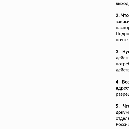
выход
2. Чт
завис
паспо
Подро
почте
3. Ну
дейс
потре
дейст
4. Во
адрес
разре
5. Ч
докум
отдел
Росси