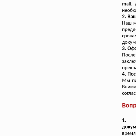
mail.
необх
2. Ва
Наш м
предл
срока
докум
3. Оф
После
закл
прекр
4. По
Мы по
Внима
согла
Вопр
1. 
докум
время